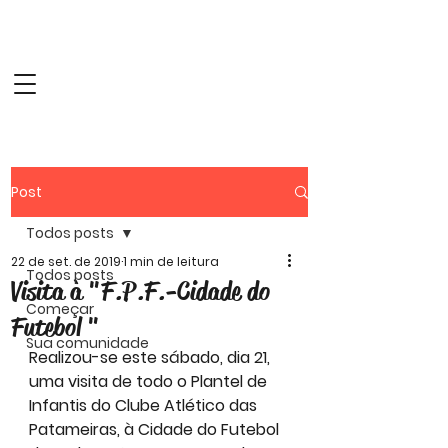
Website Oficial do
Clube Atlético das
Patameiras
Post
Todos posts
22 de set. de 2019
1 min de leitura
Todos posts
Visita à "F.P.F.-Cidade do
Começar
Futebol "
Sua comunidade
Realizou-se este sábado, dia 21, 
uma visita de todo o Plantel de 
Infantis do Clube Atlético das 
Patameiras, à Cidade do Futebol 