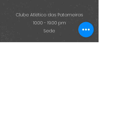
Clube Atlético das Patameiras
10.00 - 19.00 pm
Sede
Rua Rainha D. Leonor, Lt. 38 c/v Trás,
2675-401
Odivelas
capatameiras@gmail.com
Tel: 21 933 2267