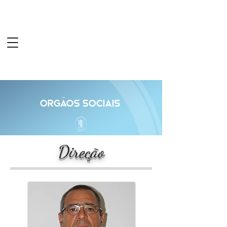
Website Oficial do
Clube Atlético das
Patameiras
Direção