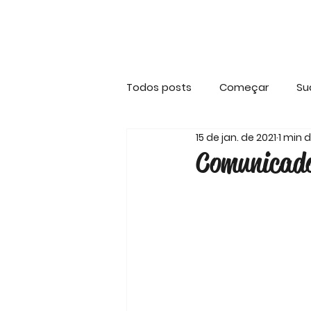
Home
O CLUBE
Notíc
Todos posts
Começar
Su
15 de jan. de 2021
1 min d
Comunicado