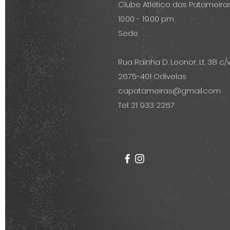
Clube Atlético das Patameira
10.00 - 19.00 pm
Sede
Rua Rainha D. Leonor, Lt. 38 c/v
2675-401 Odivelas
capatameiras@gmail.com
Tel: 21 933 2267