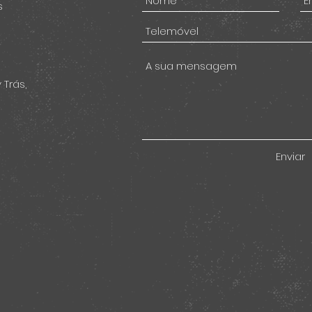
s
 Trás,
Enviar