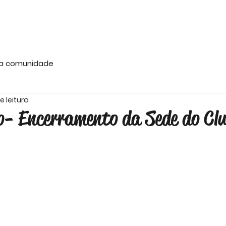
Website Oficial do Clube Atlético das Patameiras
ias
Futsal
Atletismo
Capoeira
Ginást
a comunidade
e leitura
- Encerramento da Sede do Cl