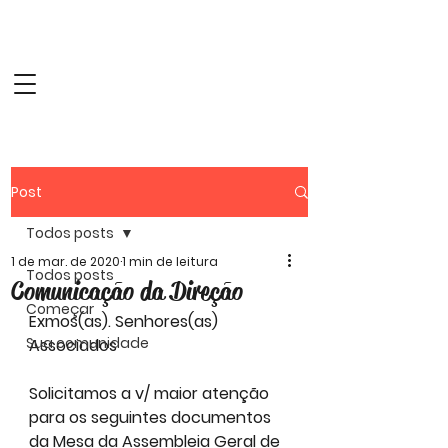
Website Oficial do
Clube Atlético das
Patameiras
Post
Todos posts
1 de mar. de 2020
1 min de leitura
Todos posts
Comunicação da Direção
Começar
Exmos(as). Senhores(as)
Sua comunidade
Associados
Solicitamos a v/ maior atenção 
para os seguintes documentos 
da Mesa da Assembleia Geral de 