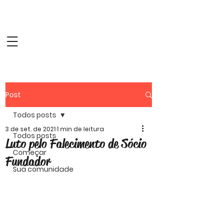
Website Oficial do
Clube Atlético das
Patameiras
Post
Todos posts
3 de set. de 2021
1 min de leitura
Todos posts
Luto pelo Falecimento de Sócio
Começar
Fundador
Sua comunidade