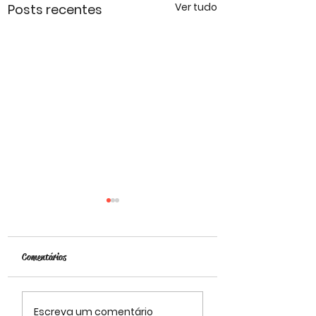
Ver tudo
Posts recentes
Comentários
JANTAR DE NATAL C
Assembleia Geral
Escreva um comentário