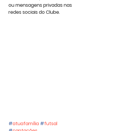
ou mensagens privadas nas 
redes sociais do Clube.
#
atuafamília
#
futsal
#
captações