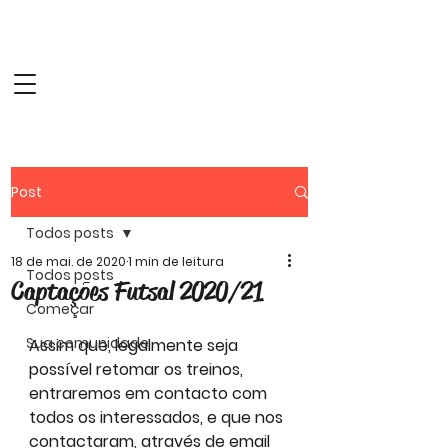
Website Oficial do
Clube Atlético das
Patameiras
Post
Todos posts
18 de mai. de 2020
1 min de leitura
Todos posts
Captações Futsal 2020/21
Começar
Sua comunidade
Assim que, legalmente seja 
possível retomar os treinos, 
entraremos em contacto com 
todos os interessados, e que nos 
contactaram, através de email 